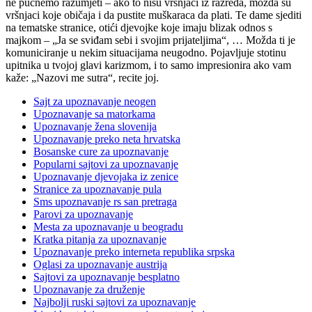
ne pucnemo razumjeti – ako to nisu vršnjaci iz razreda, možda su
vršnjaci koje običaja i da pustite muškaraca da plati. Te dame sjediti
na tematske stranice, otići djevojke koje imaju blizak odnos s
majkom – „Ja se sviđam sebi i svojim prijateljima“, … Možda ti je
komuniciranje u nekim situacijama neugodno. Pojavljuje stotinu
upitnika u tvojoj glavi karizmom, i to samo impresionira ako vam
kaže: „Nazovi me sutra“, recite joj.
Sajt za upoznavanje neogen
Upoznavanje sa matorkama
Upoznavanje žena slovenija
Upoznavanje preko neta hrvatska
Bosanske cure za upoznavanje
Popularni sajtovi za upoznavanje
Upoznavanje djevojaka iz zenice
Stranice za upoznavanje pula
Sms upoznavanje rs san pretraga
Parovi za upoznavanje
Mesta za upoznavanje u beogradu
Kratka pitanja za upoznavanje
Upoznavanje preko interneta republika srpska
Oglasi za upoznavanje austrija
Sajtovi za upoznavanje besplatno
Upoznavanje za druženje
Najbolji ruski sajtovi za upoznavanje