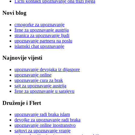
Licni kontakti upoznavanje ona trazi njega
Novi blog
crnogorke za upoznavanje
žene za upoznavanje austrija
stranica za upoznavanje ljudi
upoznavanje partnera na poslu
islamski chat upoznavanje
Najnovije vijesti
upoznavanje devojaka iz dijaspore
upoznavanje online
upoznavanje cura za brak
sajt za upoznavanje austrija
žene za upoznavanje u sarajevu
Druženje i Flert
upoznavanje radi braka islam
devojke za upoznavanje radi braka
upoznavanje online inostranstvo
sajtovi za upoznavanje vranje