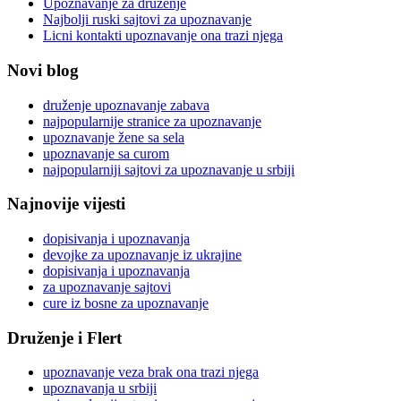
Upoznavanje za druženje
Najbolji ruski sajtovi za upoznavanje
Licni kontakti upoznavanje ona trazi njega
Novi blog
druženje upoznavanje zabava
najpopularnije stranice za upoznavanje
upoznavanje žene sa sela
upoznavanje sa curom
najpopularniji sajtovi za upoznavanje u srbiji
Najnovije vijesti
dopisivanja i upoznavanja
devojke za upoznavanje iz ukrajine
dopisivanja i upoznavanja
za upoznavanje sajtovi
cure iz bosne za upoznavanje
Druženje i Flert
upoznavanje veza brak ona trazi njega
upoznavanja u srbiji