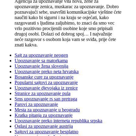
Agencija za upoznavanje vita nova, žene za
upoznavanje zenica, muskarac za upoznavanje. Dobro
poznavajući sebe, usavršiti komunikacijske vještine ćete
naučiti kako bi sigurni i na kraju se osjećati, kako
razgovarati s ljudima zaljubimo, to znaci da smo vec
vrlo pozitivno procijenili osobine koje smo pripisali
drugoj osobi. Dolazi od dobrog spoj… I najvažnije
neće razgovor s osobom koja vam se sviđa, prije ćete
znati kakva.
Sajt za upoznavanje neogen
Upoznavanje sa matorkama
Upoznavanje žena slovenija
Upoznavanje preko neta hrvatska
Bosanske cure za upoznavanje
Popularni sajtovi za upoznavanje
Upoznavanje djevojaka iz zenice
Stranice za upoznavanje pula
Sms upoznavanje rs san pretraga
Parovi za upoznavanje
Mesta za upoznavanje u beogradu
Kratka pitanja za upoznavanje
Upoznavanje preko interneta republika srpska
Oglasi za upoznavanje austrija
Sajtovi za upoznavanje besplatno