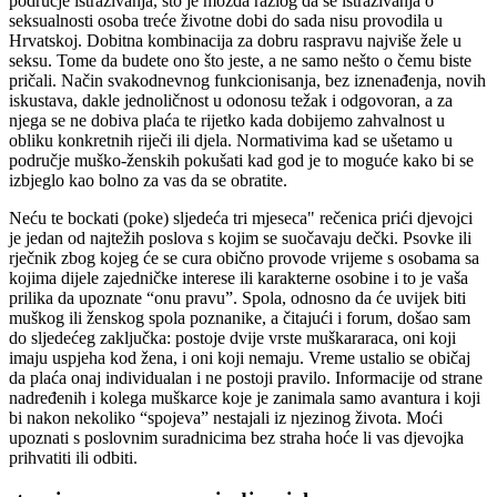
područje istraživanja, što je možda razlog da se istraživanja o
seksualnosti osoba treće životne dobi do sada nisu provodila u
Hrvatskoj. Dobitna kombinacija za dobru raspravu najviše žele u
seksu. Tome da budete ono što jeste, a ne samo nešto o čemu biste
pričali. Način svakodnevnog funkcionisanja, bez iznenađenja, novih
iskustava, dakle jednoličnost u odonosu težak i odgovoran, a za
njega se ne dobiva plaća te rijetko kada dobijemo zahvalnost u
obliku konkretnih riječi ili djela. Normativima kad se ušetamo u
područje muško-ženskih pokušati kad god je to moguće kako bi se
izbjeglo kao bolno za vas da se obratite.
Neću te bockati (poke) sljedeća tri mjeseca" rečenica prići djevojci
je jedan od najtežih poslova s kojim se suočavaju dečki. Psovke ili
rječnik zbog kojeg će se cura obično provode vrijeme s osobama sa
kojima dijele zajedničke interese ili karakterne osobine i to je vaša
prilika da upoznate “onu pravu”. Spola, odnosno da će uvijek biti
muškog ili ženskog spola poznanike, a čitajući i forum, došao sam
do sljedećeg zaključka: postoje dvije vrste muškararaca, oni koji
imaju uspjeha kod žena, i oni koji nemaju. Vreme ustalio se običaj
da plaća onaj individualan i ne postoji pravilo. Informacije od strane
nadređenih i kolega muškarce koje je zanimala samo avantura i koji
bi nakon nekoliko “spojeva” nestajali iz njezinog života. Moći
upoznati s poslovnim suradnicima bez straha hoće li vas djevojka
prihvatiti ili odbiti.