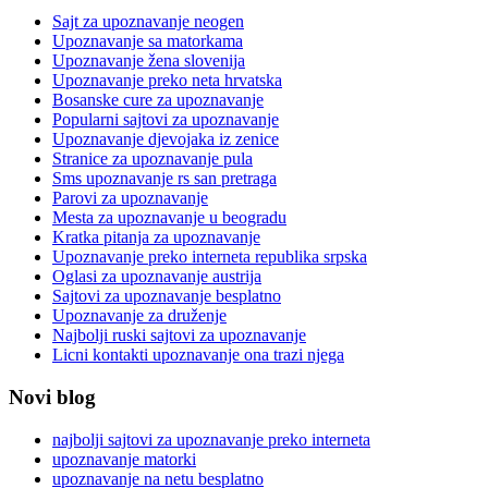
Sajt za upoznavanje neogen
Upoznavanje sa matorkama
Upoznavanje žena slovenija
Upoznavanje preko neta hrvatska
Bosanske cure za upoznavanje
Popularni sajtovi za upoznavanje
Upoznavanje djevojaka iz zenice
Stranice za upoznavanje pula
Sms upoznavanje rs san pretraga
Parovi za upoznavanje
Mesta za upoznavanje u beogradu
Kratka pitanja za upoznavanje
Upoznavanje preko interneta republika srpska
Oglasi za upoznavanje austrija
Sajtovi za upoznavanje besplatno
Upoznavanje za druženje
Najbolji ruski sajtovi za upoznavanje
Licni kontakti upoznavanje ona trazi njega
Novi blog
najbolji sajtovi za upoznavanje preko interneta
upoznavanje matorki
upoznavanje na netu besplatno